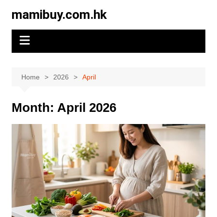
Skip
mamibuy.com.hk
to
content
Home
2026
April
Month:
April 2026