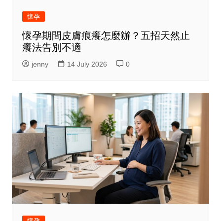
懷孕
懷孕期間皮膚痕癢怎麼辦？五招天然止
癢法告別不適
jenny
14 July 2026
0
懷孕