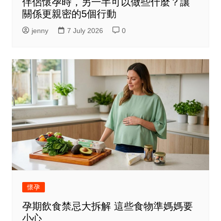
伴侶懷孕時，另一半可以做些什麼？讓
關係更親密的5個行動
jenny
7 July 2026
0
懷孕
孕期飲食禁忌大拆解 這些食物準媽媽要
小心