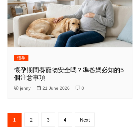
懷孕
懷孕期間養寵物安全嗎？準爸媽必知的5
個注意事項
jenny
21 June 2026
0
Posts
1
2
3
4
Next
pagination