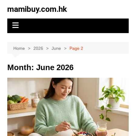
Skip
mamibuy.com.hk
to
content
Home
2026
June
Page 2
Month:
June 2026