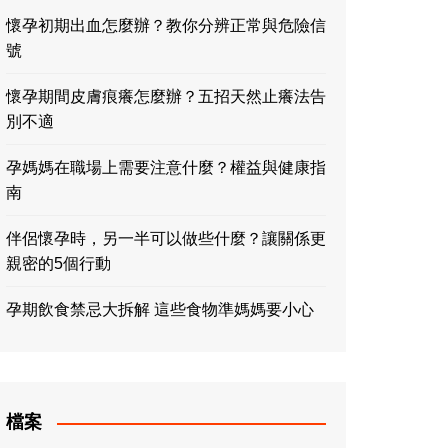
懷孕初期出血怎麼辦？教你分辨正常與危險信
號
懷孕期間皮膚痕癢怎麼辦？五招天然止癢法告
別不適
孕媽媽在職場上需要注意什麼？權益與健康指
南
伴侶懷孕時，另一半可以做些什麼？讓關係更
親密的5個行動
孕期飲食禁忌大拆解 這些食物準媽媽要小心
檔案