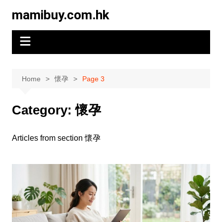
Skip
mamibuy.com.hk
to
content
Home
懷孕
Page 3
Category:
懷孕
Articles from section 懷孕