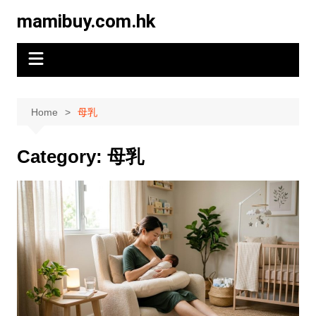
Skip
mamibuy.com.hk
to
content
Home
母乳
Category:
母乳