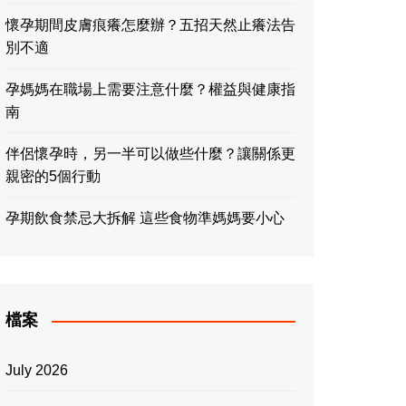
懷孕期間皮膚痕癢怎麼辦？五招天然止癢法告
別不適
孕媽媽在職場上需要注意什麼？權益與健康指
南
伴侶懷孕時，另一半可以做些什麼？讓關係更
親密的5個行動
孕期飲食禁忌大拆解 這些食物準媽媽要小心
檔案
July 2026