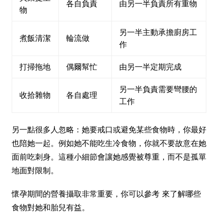
各自負責
由另一半負責所有重物
物
另一半主動承擔廚房工
煮飯清潔
輪流做
作
打掃拖地
偶爾幫忙
由另一半定期完成
另一半負責需要彎腰的
收拾雜物
各自處理
工作
另一點很多人忽略：她要戒口或避免某些食物時，你最好
也陪她一起。例如她不能吃生冷食物，你就不要故意在她
面前吃刺身。這種小細節會讓她感覺被尊重，而不是孤單
地面對限制。
懷孕期間的營養攝取非常重要，你可以參考 來了解哪些
食物對她和胎兒有益。