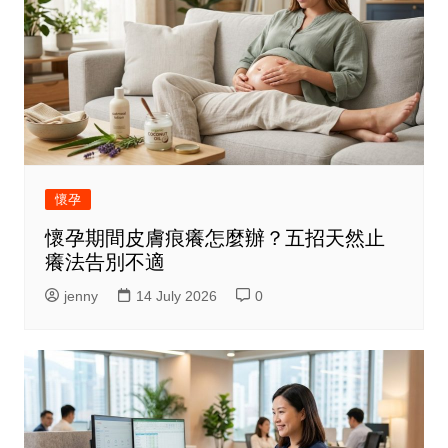
懷孕
懷孕期間皮膚痕癢怎麼辦？五招天然止
癢法告別不適
jenny
14 July 2026
0