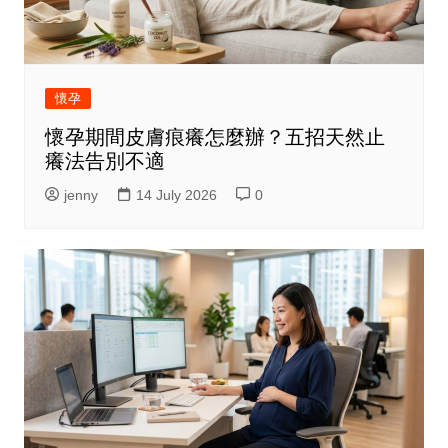
懷孕
懷孕期間皮膚痕癢怎麼辦？五招天然止
癢法告別不適
jenny
14 July 2026
0