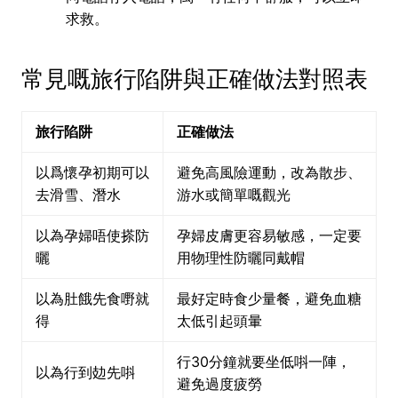
求救。
常見嘅旅行陷阱與正確做法對照表
旅行陷阱
正確做法
以爲懷孕初期可以
避免高風險運動，改為散步、
去滑雪、潛水
游水或簡單嘅觀光
以為孕婦唔使搽防
孕婦皮膚更容易敏感，一定要
曬
用物理性防曬同戴帽
以為肚餓先食嘢就
最好定時食少量餐，避免血糖
得
太低引起頭暈
行30分鐘就要坐低唞一陣，
以為行到攰先唞
避免過度疲勞