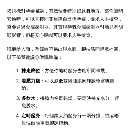
搭飛機對孕婦嚟講，有幾個要特別留意嘅地方。當你過關
安檢時，可以直接同關員講自己係孕婦，要求人手檢查，
避免通過金屬探測器。其實現時嘅金屬探測器對胎兒冇明
顯影響，但想安心啲就可以要求人手檢查。
喺機艙入面，孕婦較容易出現水腫、腳抽筋同靜脈栓塞。
以下係我建議你做嘅準備：
揀走廊位
：方便你隨時起身去廁所同伸展。
着壓力襪
：可以減低雙腳腫脹同靜脈栓塞嘅風
險。
多飲水
：機艙內空氣乾燥，要定時補充水分，避
免脫水。
定時起身
：每個鐘大約起身行一兩分鐘，或者喺
座位做簡單嘅腳踝轉動。