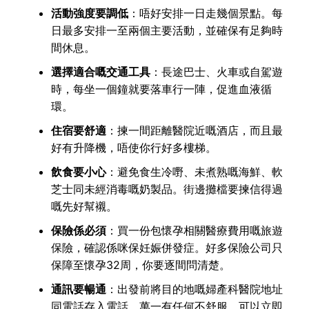
活動強度要調低
：唔好安排一日走幾個景點。每
日最多安排一至兩個主要活動，並確保有足夠時
間休息。
選擇適合嘅交通工具
：長途巴士、火車或自駕遊
時，每坐一個鐘就要落車行一陣，促進血液循
環。
住宿要舒適
：揀一間距離醫院近嘅酒店，而且最
好有升降機，唔使你行好多樓梯。
飲食要小心
：避免食生冷嘢、未煮熟嘅海鮮、軟
芝士同未經消毒嘅奶製品。街邊攤檔要揀信得過
嘅先好幫襯。
保險係必須
：買一份包懷孕相關醫療費用嘅旅遊
保險，確認係咪保妊娠併發症。好多保險公司只
保障至懷孕32周，你要逐間問清楚。
通訊要暢通
：出發前將目的地嘅婦產科醫院地址
同電話存入電話，萬一有任何不舒服，可以立即