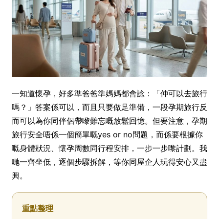
一知道懷孕，好多準爸爸準媽媽都會諗：「仲可以去旅行
嗎？」答案係可以，而且只要做足準備，一段孕期旅行反
而可以為你同伴侶帶嚟難忘嘅放鬆回憶。但要注意，孕期
旅行安全唔係一個簡單嘅yes or no問題，而係要根據你
嘅身體狀況、懷孕周數同行程安排，一步一步嚟計劃。我
哋一齊坐低，逐個步驟拆解，等你同屋企人玩得安心又盡
興。
重點整理