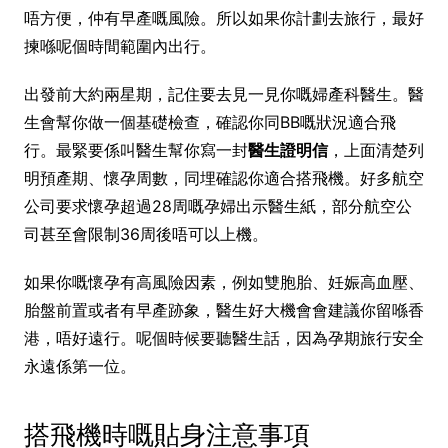
唔方便，仲有早產嘅風險。所以如果你計劃去旅行，最好
揀喺呢個時間範圍內出行。
出發前大約兩星期，記住要去見一見你嘅婦產科醫生。醫
生會幫你做一個基礎檢查，確認你同BB嘅狀況適合飛
行。最緊要係叫醫生幫你寫一封
醫生證明信
，上面清楚列
明預產期、懷孕周數，同埋確認你適合搭飛機。好多航空
公司要求懷孕超過28周嘅孕婦出示醫生紙，部分航空公
司甚至會限制36周後唔可以上機。
如果你嘅懷孕有高風險因素，例如雙胞胎、妊娠高血壓、
胎盤前置或者有早產跡象，醫生好大機會會建議你留喺香
港，唔好遠行。呢個時候要聽醫生話，因為孕期旅行安全
永遠係第一位。
搭飛機時嘅貼身注意事項