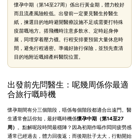
懷孕中期（第14至27周）係出行黃金期，體力較好
而且流產風險較低。出發前一定要見醫生拎醫生
紙，揀選目的地時避開醫療設施不足或需要打特殊
疫苗嘅地方。搭飛機時注意多飲水、定時起身伸
展，同埋穿着壓力襪。行程安排要預留大量休息時
間，避免行程過密。準備好旅行保險，並預先查清
目的地附近嘅婦產科醫院位置。
出發前先問醫生：呢幾周係你最適
合旅行嘅時機
懷孕期間有分三個階段，唔係每個階段都適合出遠門。醫
生通常會話你知，最好嘅時機係
懷孕中期（第14至27
周）
。點解呢段時間最穩陣？因為初期作嘔作悶同疲勞感
通常已經過去，體力回復返；而後期肚子太大，行動開始