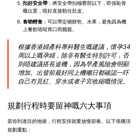
扣好安全帶
：將安全帶扣喺臀部以下，即係恥骨
嘅位置，唔好直接勒住肚皮。
食啲輕食
：可以帶定啲餅乾、水果，避免因為機
上餐飲唔啱胃口而餓親。
根據香港婦產科專科醫生嘅建議，懷孕34
周以上嘅孕婦，除非有醫生特別許可，否
則唔建議搭長途機，因為早產風險會明顯
增加。出發前最好同上機嗰日都確認一吓
自己冇見紅、穿水或者子宮收縮嘅情況。
規劃行程時要留神嘅六大事項
當你到達目的地後，行程安排就要放慢節奏。以下係幾項
規劃重點：