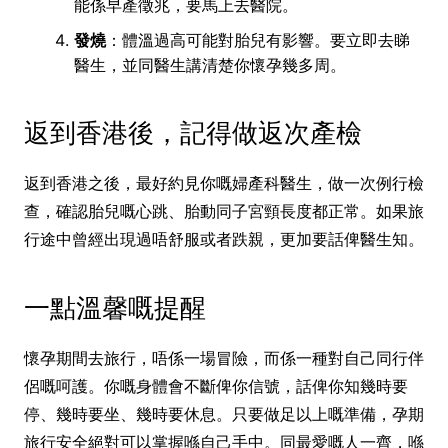
能係早產徵兆，要馬上去醫院。
發燒
：體溫過高可能對胎兒有影響。要立即去睇
醫生，並同醫生講清楚你懷孕幾多周。
返到香港後，記得做返次產檢
返到香港之後，最好約見你嘅婦產科醫生，做一次例行檢
查，確認胎兒嘅心跳、胎動同子宮頸長度都正常。如果旅
行途中曾經出現過唔舒服或者跌親，更加要話俾醫生知。
一點溫馨嘅提醒
懷孕期間去旅行，唔係一場冒險，而係一種對自己同行伴
侶嘅呵護。你嘅身體會不斷俾你信號，話俾你知幾時要
停、幾時要坐、幾時要休息。只要做足以上嘅準備，孕期
旅行安全絕對可以掌握喺自己手中。同最愛嘅人一齊，喺