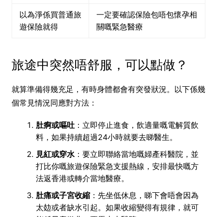
以為淨係買普通旅
一定要確認保險包唔包懷孕相
遊保險就得
關嘅緊急醫療
旅途中突然唔舒服，可以點做？
就算準備得幾充足，有時身體都會有突發狀況。以下係幾
個常見情況同應對方法：
肚痾或嘔吐
：立即停止進食，飲適量嘅電解質飲
料，如果持續超過24小時就要去睇醫生。
見紅或穿水
：要立即聯絡當地嘅婦產科醫院，並
打比你嘅旅遊保險緊急支援熱線，安排最快嘅方
法返香港或轉介當地醫療。
肚痛或子宮收縮
：先坐低休息，睇下會唔會因為
太攰或者缺水引起。如果收縮變得有規律，就可