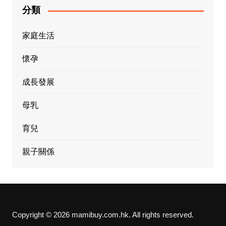
分類
家庭生活
懷孕
成長發展
母乳
育兒
親子關係
Copyright © 2026 mamibuy.com.hk. All rights reserved.