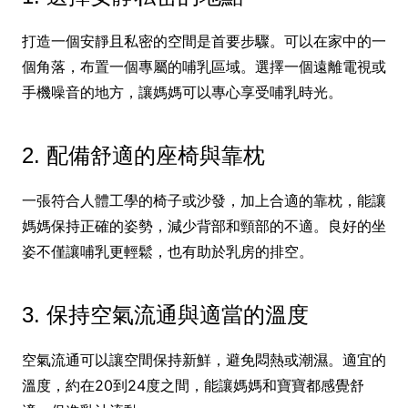
打造一個安靜且私密的空間是首要步驟。可以在家中的一
個角落，布置一個專屬的哺乳區域。選擇一個遠離電視或
手機噪音的地方，讓媽媽可以專心享受哺乳時光。
2. 配備舒適的座椅與靠枕
一張符合人體工學的椅子或沙發，加上合適的靠枕，能讓
媽媽保持正確的姿勢，減少背部和頸部的不適。良好的坐
姿不僅讓哺乳更輕鬆，也有助於乳房的排空。
3. 保持空氣流通與適當的溫度
空氣流通可以讓空間保持新鮮，避免悶熱或潮濕。適宜的
溫度，約在20到24度之間，能讓媽媽和寶寶都感覺舒