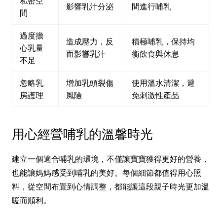
私密空
影響乳汁分泌
間進行哺乳
間
過度擔
造成壓力，反
積極哺乳，保持均
心乳量
而影響乳汁
衡飲食與休息
不足
忽略乳
增加乳頭裂傷
使用溫水清潔，避
房護理
風險
免刺激性產品
用心經營哺乳的溫馨時光
建立一個適合哺乳的環境，不僅讓寶寶獲得更好的營養，
也能讓媽媽感受到哺乳的美好。每個細節都值得用心照
料，從空間布置到心情調整，都能讓這段親子時光更加溫
暖而順利。