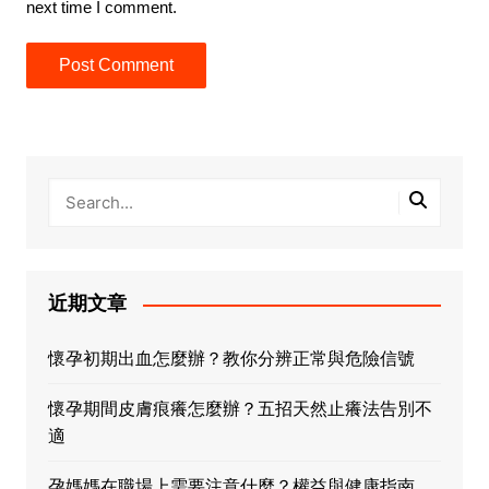
next time I comment.
近期文章
懷孕初期出血怎麼辦？教你分辨正常與危險信號
懷孕期間皮膚痕癢怎麼辦？五招天然止癢法告別不
適
孕媽媽在職場上需要注意什麼？權益與健康指南