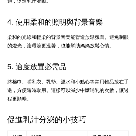
適，促進乳汁流動。
4. 使用柔和的照明與背景音樂
柔和的光線和輕柔的背景音樂能營造放鬆氛圍。避免刺眼
的燈光，讓環境更溫馨，也能幫助媽媽放鬆心情。
5. 適度放置必需品
將棉巾、哺乳衣、乳墊、溫水和小點心等常用物品放在手
邊，方便隨時取用。這樣可以減少中斷哺乳的次數，讓過
程更順暢。
促進乳汁分泌的小技巧