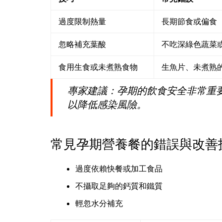
過度限制熱量
長期節食或偏食
忽略補充葉酸
不吃深綠色蔬菜
食用生食或未煮熟食物
生魚片、未煮熟
專家建議：孕期的飲食安全非常重
以降低感染風險。
常見孕期營養餐的錯誤與改善
過度依賴快餐或加工食品
不攝取足夠的鈣質和鐵質
輕忽水分補充