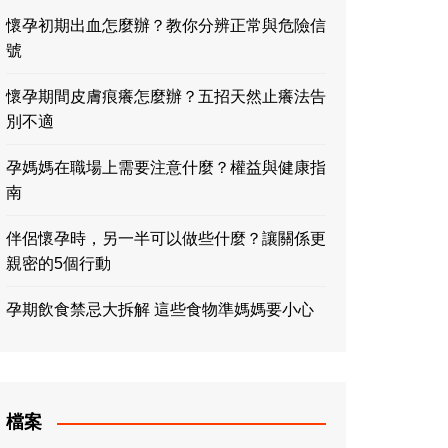
懷孕初期出血怎麼辦？教你分辨正常與危險信
號
懷孕期間皮膚痕癢怎麼辦？五招天然止癢法告
別不適
孕媽媽在職場上需要注意什麼？權益與健康指
南
伴侶懷孕時，另一半可以做些什麼？讓關係更
親密的5個行動
孕期飲食禁忌大拆解 這些食物準媽媽要小心
檔案