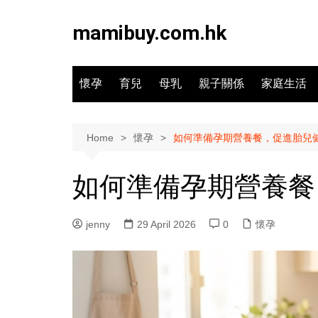
Skip
to
mamibuy.com.hk
content
懷孕
育兒
母乳
親子關係
家庭生活
Home
懷孕
如何準備孕期營養餐，促進胎兒
如何準備孕期營養餐
jenny
29 April 2026
0
懷孕