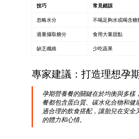
技巧
常見錯誤
忽略水分
不喝足夠水或喝含糖
過量攝取糖分
食用大量甜點
缺乏纖維
少吃蔬果
專家建議：打造理想孕
孕期營養餐的關鍵在於均衡與多樣
餐都包含蛋白質、碳水化合物和健
過合理的飲食搭配，讓胎兒在安全
的體力和心情。