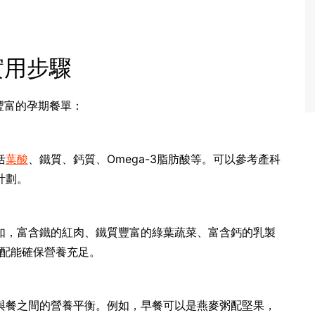
實用步驟
豐富的孕期餐單：
括
葉酸
、鐵質、鈣質、Omega-3脂肪酸等。可以參考產科
計劃。
如，富含鐵的紅肉、鐵質豐富的綠葉蔬菜、富含鈣的乳製
搭配能確保營養充足。
與餐之間的營養平衡。例如，早餐可以是燕麥粥配堅果，