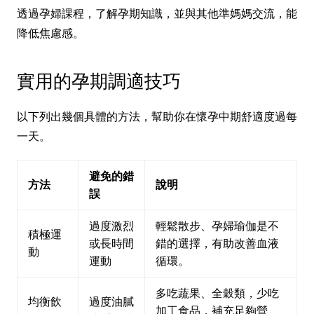
透過孕婦課程，了解孕期知識，並與其他準媽媽交流，能
降低焦慮感。
實用的孕期調適技巧
以下列出幾個具體的方法，幫助你在懷孕中期舒適度過每
一天。
避免的錯
方法
說明
誤
過度激烈
輕鬆散步、孕婦瑜伽是不
積極運
或長時間
錯的選擇，有助改善血液
動
運動
循環。
多吃蔬果、全穀類，少吃
均衡飲
過度油膩
加工食品，補充足夠營