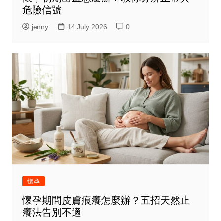
危險信號
jenny
14 July 2026
0
懷孕
懷孕期間皮膚痕癢怎麼辦？五招天然止
癢法告別不適