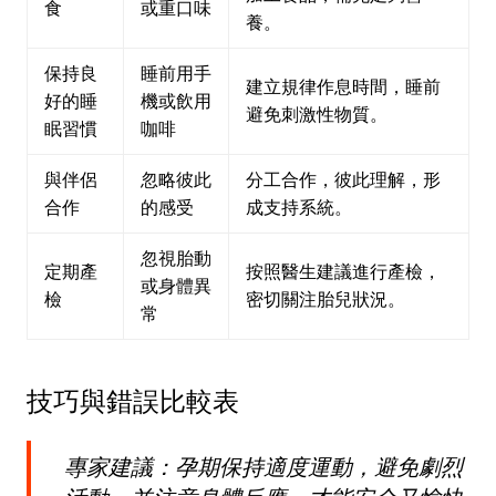
食
或重口味
養。
保持良
睡前用手
建立規律作息時間，睡前
好的睡
機或飲用
避免刺激性物質。
眠習慣
咖啡
與伴侶
忽略彼此
分工合作，彼此理解，形
合作
的感受
成支持系統。
忽視胎動
定期產
按照醫生建議進行產檢，
或身體異
檢
密切關注胎兒狀況。
常
技巧與錯誤比較表
專家建議：孕期保持適度運動，避免劇烈