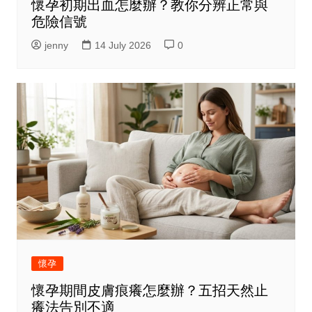
懷孕初期出血怎麼辦？教你分辨正常與
危險信號
jenny
14 July 2026
0
懷孕
懷孕期間皮膚痕癢怎麼辦？五招天然止
癢法告別不適