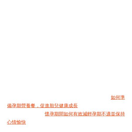
飲食方面：少量多餐，避免空腹，可以隨身攜帶
梳打餅或檸檬水，有助緩解噁心感。
補充葉酸：懷孕初期是胎兒神經管發育的關鍵時
期，建議每天補充400至800微克的葉酸。
保持充足休息：疲倦是正常的，不要勉強自己，
盡量安排午睡或早點上床休息。
避免劇烈運動：可以進行散步、孕婦瑜伽等溫和
活動，但避免跳躍、跑步或腹部受壓的動作。
穿著寬鬆衣物：選擇透氣、柔軟的材質，避免褲
頭或內衣過緊壓迫腹部。
想了解更多關於孕期的飲食重點，可以參考我們的
如何準
備孕期營養餐，促進胎兒健康成長
指南。而如果你的不適
感比較明顯，這篇
懷孕期間如何有效減輕孕期不適並保持
心情愉快
也能提供你實用的建議。