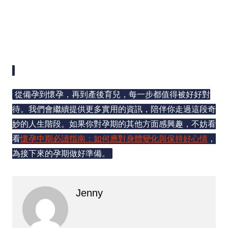
寶建立連結的開始。每一次的噁心、每一次的疲倦，都代
表著一個新生命正在努力成長。與其被不確定感困擾，不
如用正確的知識裝備自己，學會分辨正常與異常，這樣才
能既安心又從容地面對接下來的旅程。
從備孕到懷孕，再到產後育兒，每一步都值得被好好對
待。我們會繼續提供更多實用的資訊，陪伴你走過這段奇
妙的人生階段。如果你對孕期的其他方面感興趣，不妨看
看
懷孕中期必讀指南：如何應對身體變化與保持好心情
，
為接下來的孕期做好準備。
Jenny