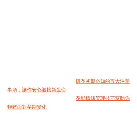
懷孕初期不可忽略的產檢規劃
一旦確認懷孕，記得盡快到婦產科診所安排第一次產檢。
香港的公立醫院和私家診所都有完善的產前檢查服務。
第一次產檢通常在懷孕第7到12週進行，醫生會透過超聲
波確認胚胎位置、心跳，並計算預產期。同時也會進行基
本的身體檢查和血液檢驗。
如果你是新手媽媽，這裡有一份
懷孕初期必知的五大注意
事項，讓你安心迎接新生命
，裡面涵蓋了從預約產檢到日
常保健的重要資訊。另外，了解
孕期情緒管理技巧幫助你
輕鬆面對孕期變化
，也能讓你的懷孕歷程更順心。
常見問題解答