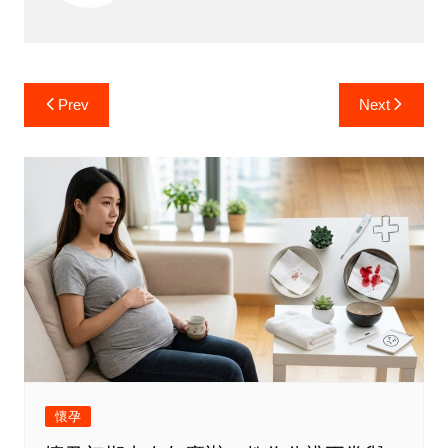
Post
Prev
Next
navigation
懷孕