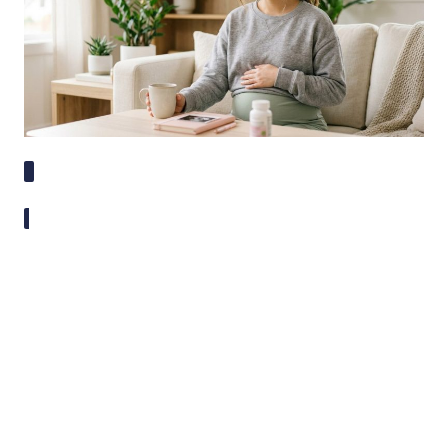
身體開始出現一些微妙的變化，月經遲了幾天，或者總是
覺得特別疲倦？這些徵兆可能讓你既期待又有點擔心。懷
孕初期的症狀和經前症候群非常相似，很多準媽媽都會感
到困惑，不確定自己的身體到底在傳達什麼訊息。這篇文
章會完整解析各種懷孕初期症狀，同時教你區分哪些是正
常的生理反應，哪些情況需要立即諮詢醫生，讓你在迎接
新生命的路上更安心。