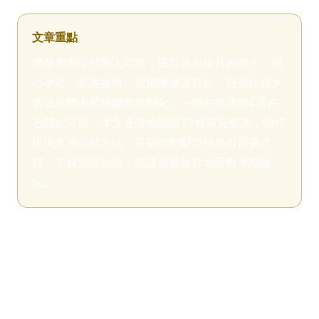
文章重點
懷孕初期症狀因人而異，最常見包括月經停止、噁
心孕吐、乳房脹痛、疲倦嗜睡及頻尿。這些症狀大
多源於體內荷爾蒙急速變化，一般在懷孕第4週左
右開始浮現。本文會帶你認識12種常見前兆，同時
提供實用分辨方法，幫助你判斷症狀是否需要求
醫。了解這些知識，能讓你更從容地面對孕期變
化。
我懷孕了嗎？先從這些徵兆開始觀
察
懷疑自己可能懷孕時，第一時間難免會反覆對照網上資