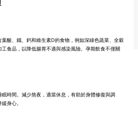
項
含葉酸、鐵、鈣和維生素D的食物，例如深綠色蔬菜、全穀
加工食品，以降低腸胃不適與感染風險。孕期飲食不僅關
睡眠時間。減少熬夜，適當休息，有助於身體修復與調
舒緩身心。