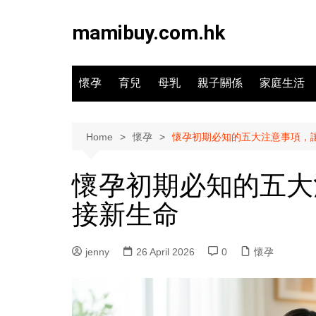
Skip
to
mamibuy.com.hk
content
懷孕
育兒
母乳
親子關係
家庭生活
Home
懷孕
懷孕初期必知的五大注意事項，
懷孕初期必知的五大
接新生命
jenny
26 April 2026
0
懷孕