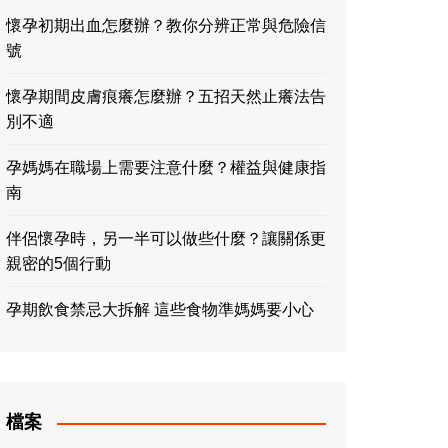
懷孕初期出血怎麼辦？教你分辨正常與危險信
號
懷孕期間皮膚痕癢怎麼辦？五招天然止癢法告
別不適
孕媽媽在職場上需要注意什麼？權益與健康指
南
伴侶懷孕時，另一半可以做些什麼？讓關係更
親密的5個行動
孕期飲食禁忌大拆解 這些食物準媽媽要小心
檔案