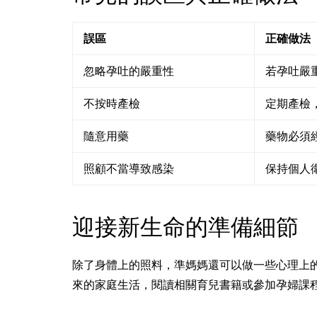
誤區
正確做法
忽略孕吐的嚴重性
若孕吐嚴
不按時產檢
定期產檢
隨意用藥
藥物必須
照顧不當導致感染
保持個人
迎接新生命的準備細節
除了身體上的照料，準媽媽還可以做一些心理上
來的家庭生活，閱讀相關育兒書籍或參加孕婦課