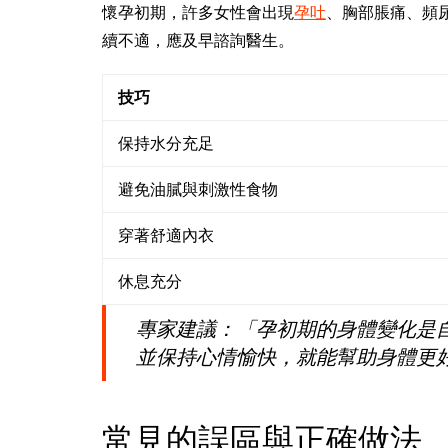
懷孕初期，許多女性會出現
孕吐
、胸部脹痛、頻
續不適，應及早諮詢醫生。
技巧
保持水分充足
避免油膩與刺激性食物
穿著舒適內衣
休息充分
專家建議：「孕初期的身體變化是
並保持心情愉快，就能幫助身體更
常見的誤區與正確做法