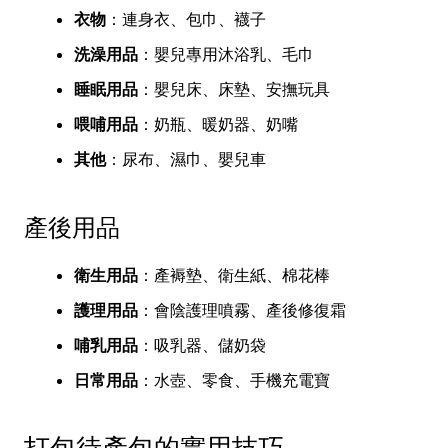
衣物
：連身衣、包巾、襪子
洗澡用品
：嬰兒專用沐浴乳、毛巾
睡眠用品
：嬰兒床、床墊、安撫玩具
喂哺用品
：奶瓶、暖奶器、奶嘴
其他
：尿布、濕巾、嬰兒車
產後用品
衛生用品
：產褥墊、衛生紙、棉花棒
護理用品
：會陰護理噴霧、產後修復霜
哺乳用品
：吸乳器、儲奶袋
日常用品
：水壺、零食、手機充電寶
打包待產包的實用技巧