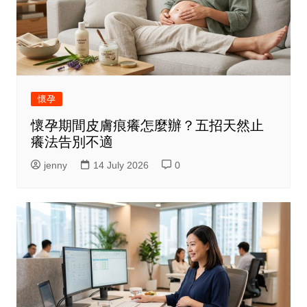
懷孕
懷孕期間皮膚痕癢怎麼辦？五招天然止
癢法告別不適
jenny
14 July 2026
0