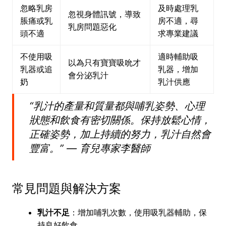
忽略乳房
及時處理乳
忽視身體訊號，導致
脹痛或乳
房不適，尋
乳房問題惡化
頭不適
求專業建議
不使用吸
適時輔助吸
以為只有寶寶吸吮才
乳器或追
乳器，增加
會分泌乳汁
奶
乳汁供應
“乳汁的產量和質量都與哺乳姿勢、心理
狀態和飲食有密切關係。保持放鬆心情，
正確姿勢，加上持續的努力，乳汁自然會
豐富。” — 育兒專家李醫師
常見問題與解決方案
乳汁不足
：增加哺乳次數，使用吸乳器輔助，保
持良好飲食。