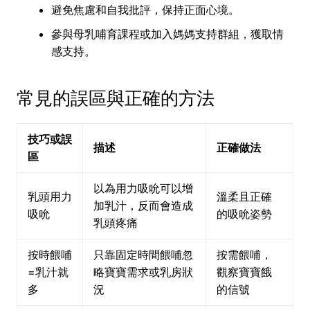
避免焦慮和自我批評，保持正面心境。
參與母乳哺育課程或加入媽媽支持群組，獲取情
感支持。
常見的誤區與正確的方法
技巧或誤
描述
正確做法
區
以為用力吸吮可以增
乳頭用力
溫柔且正確
加乳汁，反而會造成
吸吮
的吸吮姿勢
乳頭疼痛
按時餵哺
只靠固定時間餵哺忽
按需餵哺，
=乳汁就
略寶寶需求或乳房狀
觀察寶寶餓
多
況
的信號