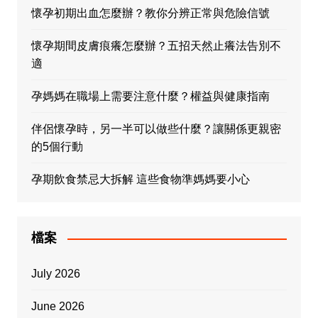
懷孕初期出血怎麼辦？教你分辨正常與危險信號
懷孕期間皮膚痕癢怎麼辦？五招天然止癢法告別不
適
孕媽媽在職場上需要注意什麼？權益與健康指南
伴侶懷孕時，另一半可以做些什麼？讓關係更親密
的5個行動
孕期飲食禁忌大拆解 這些食物準媽媽要小心
檔案
July 2026
June 2026