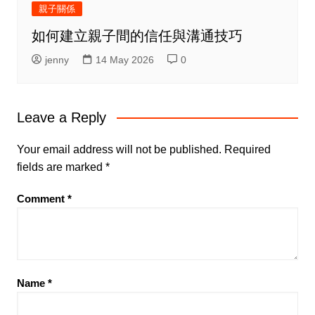
親子關係
如何建立親子間的信任與溝通技巧
jenny
14 May 2026
0
Leave a Reply
Your email address will not be published.
Required
fields are marked
*
Comment
*
Name
*